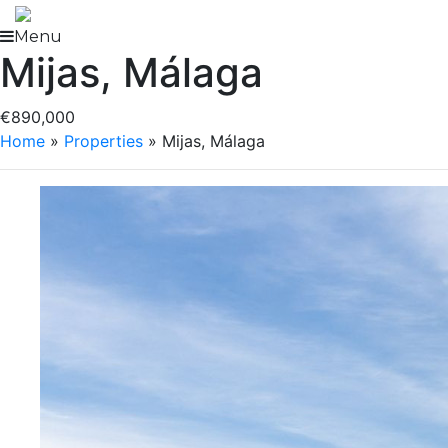
Skip
to
Menu
Mijas, Málaga
content
€890,000
Home
»
Properties
»
Mijas, Málaga