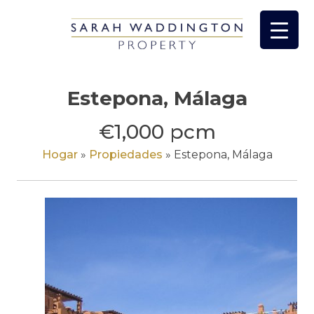
saltar
al
contenido
Estepona, Málaga
€1,000 pcm
Hogar
»
Propiedades
»
Estepona, Málaga